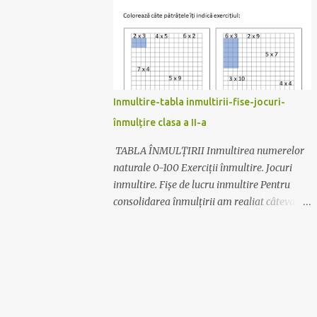
Modelele folosite pot fi descărcate de AICI .
Clasa are câteva planșe pentru decor despre
istorie, geografie și motivaționale. (Idei
preluate) Să avem un an școlar liniștit!☺️
Mult succes! Ilona
Inmultire-tabla inmultirii-fise-jocuri-
înmulțire clasa a II-a
TABLA ÎNMULȚIRII Inmultirea numerelor
naturale 0-100 Exerciții înmultire. Jocuri
inmultire. Fișe de lucru inmultire Pentru
consolidarea înmulțirii am realiat câteva
materiale. Acestea pot fi descărcate
accesând link-ul de la sfârșitul postării. 😊
fișe de lucru pentru înțelegerea înmultirii
😊Exersarea înmulțirii - după codul
culorilor 😊Exersarea înmultirii și a
limbajului matematic- pliante cu inmultirea