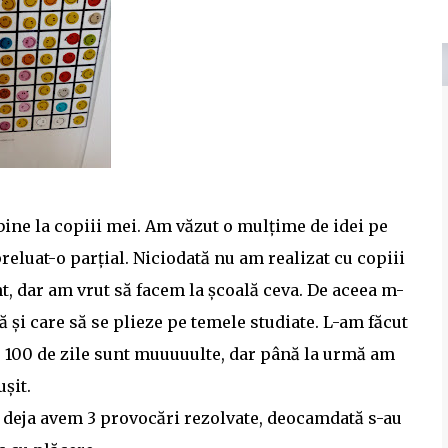
 bine la copiii mei. Am văzut o mulțime de idei pe
reluat-o parțial. Niciodată nu am realizat cu copiii
nt, dar am vrut să facem la școală ceva. De aceea m-
ă și care să se plieze pe temele studiate. L-am făcut
el, 100 de zile sunt muuuuulte, dar până la urmă am
ușit.
I, deja avem 3 provocări rezolvate, deocamdată s-au