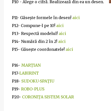
P10 - Alege o cifră. Realizează din ea un desen.
P11- Găsește formele în desen!
aici
P12- Compune-l pe 10!
aici
P13- Respectă modelul!
aici
P14- Numără din 2 în 2!
aici
P15- Găsește coordonatele!
aici
P16-
MARȚIAN
P17-
LABIRINT
P18-
SUDOKU-SPAȚIU
P19-
ROBO-PLUS
P20-
CORONIȚA SISTEM SOLAR