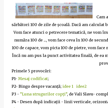
Cam aș
sărbători 100 de zile de școală. Dacă am calculat b
Vom face atunci o petrecere tematică, ne vom învâ
număra 100 de ..., vom face ceva în 100 de secun
100 de capace, vom picta 100 de pietre, vom face m
Încă nu am pus la punct activitatea finală, de ea
prov
Primele 5 provocări:
P1-
Mesaj codificat
;
P2- Bingo despre vacanță;
idee 1
idee2
P3 -
”Luna strugurilor copți”
, de Vali Slavu- comp
P4 - Desen după indicații - linii verticale, orizont