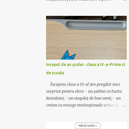
potrivită pentru un început de an școlar,
clopoțelul cheamă copiii în clase.
Fotografia este veche, dar materialul este
actualizat cu data de anul acesta. Se
realizează foarte ușor: Materiale necesare :
carton colorat, bomboane ambalate (cel mai
bine se așază cele care au un singur ”moț” la
ambalaj), sfoară, lipici sau capsator. 😊Se
printează pe carton colorat, dintr-un carton
Inceput de an școlar- clasa a IV-a-Prima zi
ies 2 clopoței. 😊Se îndoaie pe linia trasată.
de scoala
😊Se decupează clopoțelul (cu foaia îndoită).
😊Se leagă sfoară de bombonele și apoi de
Începem clasa a IV-a! Am pregătit mici
mânerul clopoțelului. Bomboana trebuie să
surprize pentru elevi: - un șablon cu harta
fie în interior. 😊Se capsează aripioarele.
României; - un steguleț de bun venit; - un
Simplu și drăguț! Descarcă materialul
creion cu mesaje motivaționale scrise de
actualizat de AICI. Mult succes! Ilona
mine cu markerul; - un suport vesel, cu un
mesaj drăguț, văzut pe un site străin; - o
ciocolată mică, care va fi așezată pe suport.