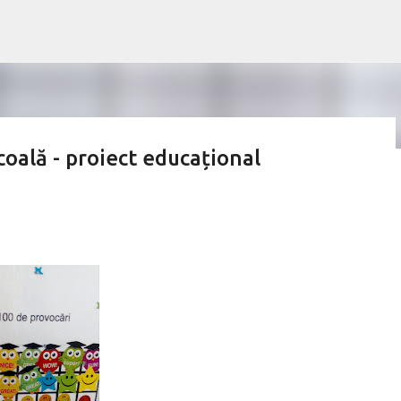
Treceți la conținutul principal
coală - proiect educațional
din manualul digital:
rie/Uy5DLiBBUlQgS0xFVFQg/#book/u02-60-61 💥Lecția pe
ra 💥Lecție Livresq:
Schita lectiei:: https://www.didactic.ro/materiale-
 wordwall: quiz etichete Mult succes! Ilona