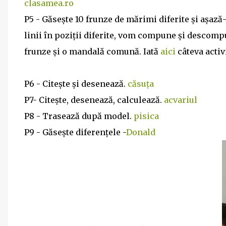
clasamea.ro
P5 - Găsește 10 frunze de mărimi diferite și așază
linii în poziții diferite, vom compune și descom
frunze și o mandală comună. Iată
aici
câteva activ
P6 - Citește și desenează.
căsuța
P7- Citește, desenează, calculează.
acvariul
P8 - Trasează după model.
pisica
P9 - Găsește diferențele -
Donald