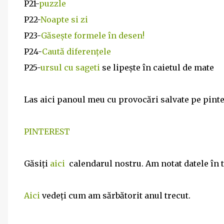
P21-
puzzle
P22-
Noapte si zi
P23-
Găsește formele în desen!
P24-
Caută diferențele
P25-
ursul cu sageti
se lipește în caietul de mate
Las aici panoul meu cu provocări salvate pe pintere
PINTEREST
Găsiți
aici
calendarul nostru. Am notat datele în to
Aici
vedeți cum am sărbătorit anul trecut.