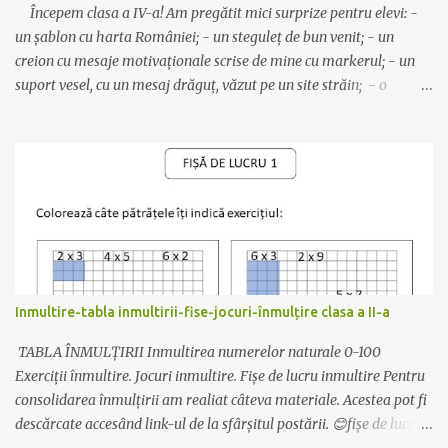
Începem clasa a IV-a! Am pregătit mici surprize pentru elevi: -
un șablon cu harta României; - un steguleț de bun venit; - un
creion cu mesaje motivaționale scrise de mine cu markerul; - un
suport vesel, cu un mesaj drăguț, văzut pe un site străin; - o
ciocolată mică, care va fi așezată pe suport. Modelele folosite pot fi
descărcate de AICI . Clasa are câteva planșe pentru decor despre
istorie, geografie și motivaționale. (Idei preluate) Să avem un an
școlar liniștit!☺️ Mult succes! Ilona
Inmultire-tabla inmultirii-fise-jocuri-înmulțire clasa a II-a
TABLA ÎNMULȚIRII Inmultirea numerelor naturale 0-100
Exerciții înmultire. Jocuri inmultire. Fișe de lucru inmultire Pentru
consolidarea înmulțirii am realiat câteva materiale. Acestea pot fi
descărcate accesând link-ul de la sfârșitul postării. 😊fișe de lucru
pentru înțelegerea înmultirii 😊Exersarea înmulțirii - după codul