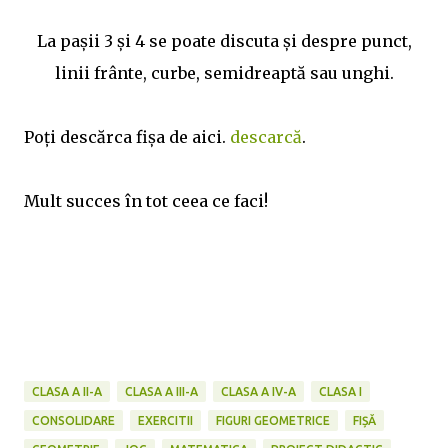
La pașii 3 și 4 se poate discuta și despre punct,
linii frânte, curbe, semidreaptă sau unghi.
Poți descărca fișa de aici.
descarcă
.
Mult succes în tot ceea ce faci!
CLASA A II-A
CLASA A III-A
CLASA A IV-A
CLASA I
CONSOLIDARE
EXERCITII
FIGURI GEOMETRICE
FIȘĂ