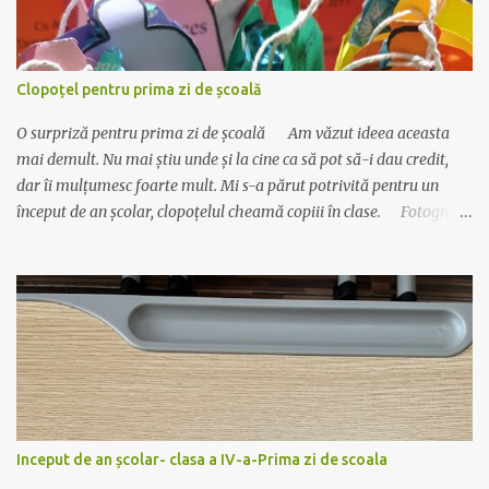
Clopoțel pentru prima zi de școală
O surpriză pentru prima zi de școală Am văzut ideea aceasta
mai demult. Nu mai știu unde și la cine ca să pot să-i dau credit,
dar îi mulțumesc foarte mult. Mi s-a părut potrivită pentru un
început de an școlar, clopoțelul cheamă copiii în clase. Fotografia
este veche, dar materialul este actualizat cu data de anul acesta.
Se realizează foarte ușor: Materiale necesare : carton colorat,
bomboane ambalate (cel mai bine se așază cele care au un singur
”moț” la ambalaj), sfoară, lipici sau capsator. 😊Se printează pe
carton colorat, dintr-un carton ies 2 clopoței. 😊Se îndoaie pe linia
trasată. 😊Se decupează clopoțelul (cu foaia îndoită). 😊Se leagă
sfoară de bombonele și apoi de mânerul clopoțelului. Bomboana
trebuie să fie în interior. 😊Se capsează aripioarele. Simplu și
drăguț! Descarcă materialul actualizat de AICI. Mult succes!
Inceput de an școlar- clasa a IV-a-Prima zi de scoala
Ilona