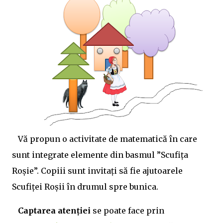
398/ 💥Schita lectiei:: https://www.didactic.ro/materiale-
didactice/iancu-de-hunedoara-schita-lectiei-2 💥Jocuri
pe wordwall: quiz etichete Mult succes! Ilona
Vă propun o activitate de matematică în care
sunt integrate elemente din basmul ”Scufița
Roșie”. Copiii sunt invitați să fie ajutoarele
Scufiței Roșii în drumul spre bunica.
Captarea atenției
se poate face prin