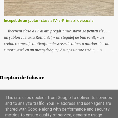
jocurile, pasaportul, etc aici: inmultire-fise-jocuri -descarca 😊
Alte idei despre înmultire: joc-eu am-cine are bradul impodobit-
clasa a III-a joc-ghiceste cine sunt decor-inmultiri de toamna joc-
Inceput de an școlar- clasa a IV-a-Prima zi de scoala
trenuletul matematic Noi jucăm și ”Autobuzul”, ”Lovește
musca”, ”Scărița”, ”Spune primul!-cu...
Începem clasa a IV-a! Am pregătit mici surprize pentru elevi: -
un șablon cu harta României; - un steguleț de bun venit; - un
creion cu mesaje motivaționale scrise de mine cu markerul; - un
suport vesel, cu un mesaj drăguț, văzut pe un site străin; - o
ciocolată mică, care va fi așezată pe suport. Modelele folosite pot fi
descărcate de AICI . Clasa are câteva planșe pentru decor despre
istorie, geografie și motivaționale. (Idei preluate) Să avem un an
școlar liniștit!☺️ Mult succes! Ilona
Drepturi de folosire
This site uses cookies from Google to deliver its services
Acest continut este licentiat cu
Creative Commons
Attribution-NonCommercial-NoDerivatives 4.0 International
and to analyze traffic. Your IP address and user-agent are
License
shared with Google along with performance and security
metrics to ensure quality of service, generate usage
Un produs Blogger