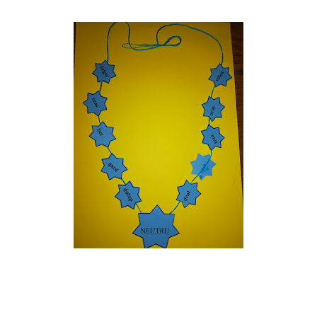
398/ 💥Schita lectiei:: https://www.didactic.ro/materiale-
didactice/iancu-de-hunedoara-schita-lectiei-2 💥Jocuri
pe wordwall: quiz etichete Mult succes! Ilona