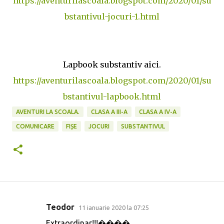
https://aventurilascoala.blogspot.com/2020/01/su
bstantivul-jocuri-1.html
Lapbook substantiv aici.
https://aventurilascoala.blogspot.com/2020/01/su
bstantivul-lapbook.html
AVENTURI LA SCOALA.
CLASA A III-A
CLASA A IV-A
COMUNICARE
FIȘE
JOCURI
SUBSTANTIVUL
Teodor
11 ianuarie 2020 la 07:25
C
Extraordinar!!!����