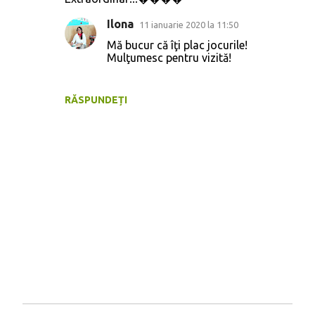
o
m
Ilona
11 ianuarie 2020 la 11:50
e
Mă bucur că îţi plac jocurile!
Mulţumesc pentru vizită!
n
t
RĂSPUNDEȚI
a
r
i
i