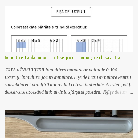
Se realizează foarte ușor: Materiale necesare : carton colorat,
bomboane ambalate (cel mai bine se așază cele care au un singur
”moț” la ambalaj), sfoară, lipici sau capsator. 😊Se printează pe
carton colorat, dintr-un carton ies 2 clopoței. 😊Se îndoaie pe linia
trasată. 😊Se decupează clopoțelul (cu foaia îndoită). 😊Se leagă
sfoară de bombonele și apoi de mânerul clopoțelului. Bomboana
trebuie să fie în interior. 😊Se capsează aripioarele. Simplu și
drăguț! Descarcă materialul actualizat de AICI. Mult succes!
Inmultire-tabla inmultirii-fise-jocuri-înmulțire clasa a II-a
Ilona
TABLA ÎNMULȚIRII Inmultirea numerelor naturale 0-100
Exerciții înmultire. Jocuri inmultire. Fișe de lucru inmultire Pentru
consolidarea înmulțirii am realiat câteva materiale. Acestea pot fi
descărcate accesând link-ul de la sfârșitul postării. 😊fișe de lucru
pentru înțelegerea înmultirii 😊Exersarea înmulțirii - după codul
culorilor 😊Exersarea înmultirii și a limbajului matematic- pliante
cu inmultirea 😊motivarea elevilor pentru învățare - pașaportul
înmulțirii Mai multe despre pasaport aici:
https://www.aventurilascoala.ro/2019/08/tinutul-vrajit-al-
inmultirii-si.html 😊jocuri cu tabla inmultirii Găsești fișele,