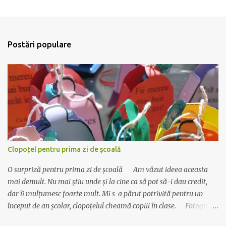
T
r
i
m
i
Postări populare
t
e
ț
i
u
n
c
o
m
e
n
Clopoțel pentru prima zi de școală
t
a
O surpriză pentru prima zi de școală Am văzut ideea aceasta
r
i
mai demult. Nu mai știu unde și la cine ca să pot să-i dau credit,
u
dar îi mulțumesc foarte mult. Mi s-a părut potrivită pentru un
început de an școlar, clopoțelul cheamă copiii în clase. Fotografia
este veche, dar materialul este actualizat cu data de anul acesta.