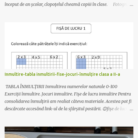
început de an școlar, clopoțelul cheamă copiii în clase. Fotografia
este veche, dar materialul este actualizat cu data de anul acesta.
Se realizează foarte ușor: Materiale necesare : carton colorat,
bomboane ambalate (cel mai bine se așază cele care au un singur
”moț” la ambalaj), sfoară, lipici sau capsator. 😊Se printează pe
carton colorat, dintr-un carton ies 2 clopoței. 😊Se îndoaie pe linia
trasată. 😊Se decupează clopoțelul (cu foaia îndoită). 😊Se leagă
sfoară de bombonele și apoi de mânerul clopoțelului. Bomboana
trebuie să fie în interior. 😊Se capsează aripioarele. Simplu și
drăguț! Descarcă materialul actualizat de AICI. Mult succes!
Inmultire-tabla inmultirii-fise-jocuri-înmulțire clasa a II-a
Ilona
TABLA ÎNMULȚIRII Inmultirea numerelor naturale 0-100
Exerciții înmultire. Jocuri inmultire. Fișe de lucru inmultire Pentru
consolidarea înmulțirii am realiat câteva materiale. Acestea pot fi
descărcate accesând link-ul de la sfârșitul postării. 😊fișe de lucru
pentru înțelegerea înmultirii 😊Exersarea înmulțirii - după codul
culorilor 😊Exersarea înmultirii și a limbajului matematic- pliante
cu inmultirea 😊motivarea elevilor pentru învățare - pașaportul