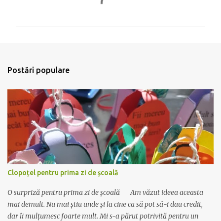
o
m
e
n
t
Postări populare
a
r
i
i
Clopoțel pentru prima zi de școală
O surpriză pentru prima zi de școală Am văzut ideea aceasta
mai demult. Nu mai știu unde și la cine ca să pot să-i dau credit,
dar îi mulțumesc foarte mult. Mi s-a părut potrivită pentru un