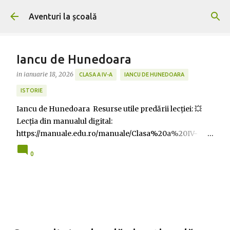
Treceți la conținutul principal
Aventuri la școală
Iancu de Hunedoara
in
ianuarie 18, 2026
CLASA A IV-A
IANCU DE HUNEDOARA
ISTORIE
Iancu de Hunedoara Resurse utile predării lecției: 💥
Lecția din manualul digital:
https://manuale.edu.ro/manuale/Clasa%20a%20IV-
a/Istorie/Uy5DLiBBUlQgS0xFVFQg/#book/u02-60-61
0
💥Lecția pe EduBoom:
https://eduboom.ro/video/3749/iancu-de-hunedoara 💥
Lecție Livresq:
https://view.livresq.com/view/60302bcca08ebe00071d1
398/ 💥Schita lectiei:: https://www.didactic.ro/materiale-
didactice/iancu-de-hunedoara-schita-lectiei-2 💥Jocuri