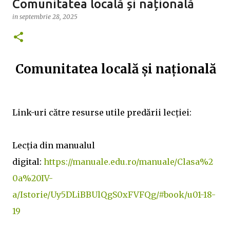
Comunitatea locală și națională
pe wordwall: quiz etichete Mult succes! Ilona
in
septembrie 28, 2025
Comunitatea locală și națională
Link-uri către resurse utile predării lecției:
Lecția din manualul
digital:
https://manuale.edu.ro/manuale/Clasa%2
0a%20IV-
a/Istorie/Uy5DLiBBUlQgS0xFVFQg/#book/u01-18-
19