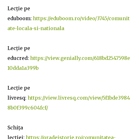
Lecție pe
eduboom:
https://eduboom.ro/video/3745/comunit
ate-locala-si-nationala
Lecție pe
educred:
https://view.genially.com/618bd2547598e
10dda1a399b
Lecție pe
livresq:
https://view.livresq.com/view/5f1bde3984
8b0f399c604fcf/
Schița
lecției:
https://oradeistorie.ro/comunitatea-