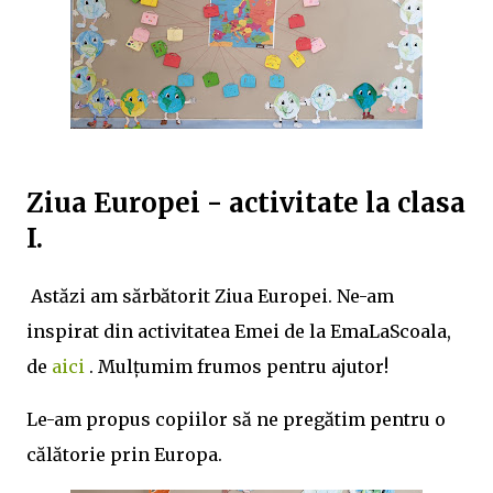
398/ 💥Schita lectiei:: https://www.didactic.ro/materiale-
didactice/iancu-de-hunedoara-schita-lectiei-2 💥Jocuri
pe wordwall: quiz etichete Mult succes! Ilona
Ziua Europei - activitate la clasa
I.
Astăzi am sărbătorit Ziua Europei. Ne-am
inspirat din activitatea Emei de la EmaLaScoala,
de
aici
. Mulțumim frumos pentru ajutor!
Le-am propus copiilor să ne pregătim pentru o
călătorie prin Europa.