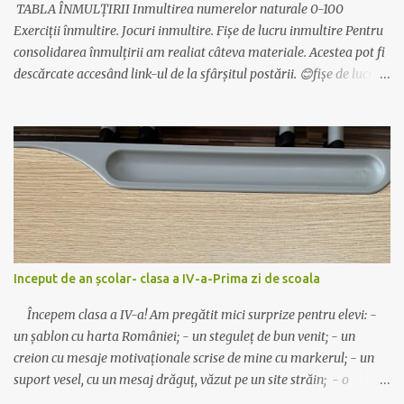
TABLA ÎNMULȚIRII Inmultirea numerelor naturale 0-100
Exerciții înmultire. Jocuri inmultire. Fișe de lucru inmultire Pentru
consolidarea înmulțirii am realiat câteva materiale. Acestea pot fi
descărcate accesând link-ul de la sfârșitul postării. 😊fișe de lucru
pentru înțelegerea înmultirii 😊Exersarea înmulțirii - după codul
culorilor 😊Exersarea înmultirii și a limbajului matematic- pliante
cu inmultirea 😊motivarea elevilor pentru învățare - pașaportul
înmulțirii Mai multe despre pasaport aici:
https://www.aventurilascoala.ro/2019/08/tinutul-vrajit-al-
inmultirii-si.html 😊jocuri cu tabla inmultirii Găsești fișele,
jocurile, pasaportul, etc aici: inmultire-fise-jocuri -descarca 😊
Alte idei despre înmultire: joc-eu am-cine are bradul impodobit-
clasa a III-a joc-ghiceste cine sunt decor-inmultiri de toamna joc-
Inceput de an școlar- clasa a IV-a-Prima zi de scoala
trenuletul matematic Noi jucăm și ”Autobuzul”, ”Lovește
musca”, ”Scărița”, ”Spune primul!-cu...
Începem clasa a IV-a! Am pregătit mici surprize pentru elevi: -
un șablon cu harta României; - un steguleț de bun venit; - un
creion cu mesaje motivaționale scrise de mine cu markerul; - un
suport vesel, cu un mesaj drăguț, văzut pe un site străin; - o
ciocolată mică, care va fi așezată pe suport. Modelele folosite pot fi