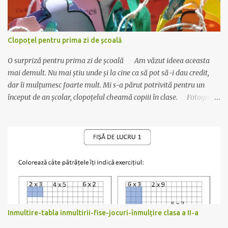
Clopoțel pentru prima zi de școală
O surpriză pentru prima zi de școală Am văzut ideea aceasta
mai demult. Nu mai știu unde și la cine ca să pot să-i dau credit,
dar îi mulțumesc foarte mult. Mi s-a părut potrivită pentru un
început de an școlar, clopoțelul cheamă copiii în clase. Fotografia
este veche, dar materialul este actualizat cu data de anul acesta.
Se realizează foarte ușor: Materiale necesare : carton colorat,
bomboane ambalate (cel mai bine se așază cele care au un singur
”moț” la ambalaj), sfoară, lipici sau capsator. 😊Se printează pe
carton colorat, dintr-un carton ies 2 clopoței. 😊Se îndoaie pe linia
trasată. 😊Se decupează clopoțelul (cu foaia îndoită). 😊Se leagă
sfoară de bombonele și apoi de mânerul clopoțelului. Bomboana
trebuie să fie în interior. 😊Se capsează aripioarele. Simplu și
drăguț! Descarcă materialul actualizat de AICI. Mult succes!
Inmultire-tabla inmultirii-fise-jocuri-înmulțire clasa a II-a
Ilona