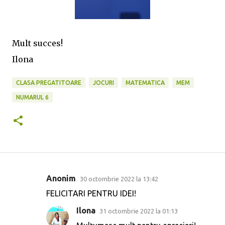
Mult succes!
Ilona
CLASA PREGATITOARE
JOCURI
MATEMATICA
MEM
NUMARUL 6
Anonim
30 octombrie 2022 la 13:42
C
FELICITARI PENTRU IDEI!
o
Ilona
31 octombrie 2022 la 01:13
m