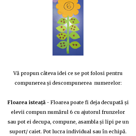
398/ 💥Schita lectiei:: https://www.didactic.ro/materiale-
didactice/iancu-de-hunedoara-schita-lectiei-2 💥Jocuri
pe wordwall: quiz etichete Mult succes! Ilona
Vă propun câteva idei ce se pot folosi pentru
compunerea și descompunerea numerelor:
Floarea isteață
- Floarea poate fi deja decupată și
elevii compun numărul 6 cu ajutorul frunzelor
sau pot ei decupa, compune, asambla și lipi pe un
suport/ caiet. Pot lucra individual sau în echipă.