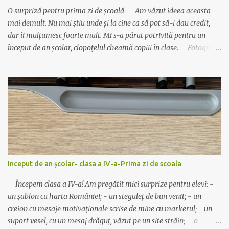
a
O surpriză pentru prima zi de școală Am văzut ideea aceasta
r
i
mai demult. Nu mai știu unde și la cine ca să pot să-i dau credit,
u
dar îi mulțumesc foarte mult. Mi s-a părut potrivită pentru un
început de an școlar, clopoțelul cheamă copiii în clase. Fotografia
este veche, dar materialul este actualizat cu data de anul acesta.
Se realizează foarte ușor: Materiale necesare : carton colorat,
bomboane ambalate (cel mai bine se așază cele care au un singur
”moț” la ambalaj), sfoară, lipici sau capsator. 😊Se printează pe
carton colorat, dintr-un carton ies 2 clopoței. 😊Se îndoaie pe linia
trasată. 😊Se decupează clopoțelul (cu foaia îndoită). 😊Se leagă
sfoară de bombonele și apoi de mânerul clopoțelului. Bomboana
trebuie să fie în interior. 😊Se capsează aripioarele. Simplu și
drăguț! Descarcă materialul actualizat de AICI. Mult succes!
Inceput de an școlar- clasa a IV-a-Prima zi de scoala
Ilona
Începem clasa a IV-a! Am pregătit mici surprize pentru elevi: -
un șablon cu harta României; - un steguleț de bun venit; - un
creion cu mesaje motivaționale scrise de mine cu markerul; - un
suport vesel, cu un mesaj drăguț, văzut pe un site străin; - o