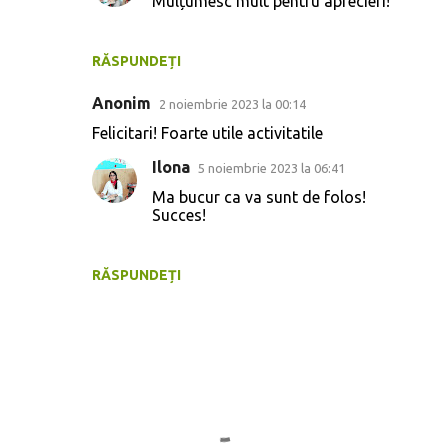
Mulțumesc mult pentru aprecieri!
e
n
t
RĂSPUNDEȚI
a
Anonim
2 noiembrie 2023 la 00:14
r
Felicitari! Foarte utile activitatile
i
Ilona
5 noiembrie 2023 la 06:41
i
Ma bucur ca va sunt de folos!
Succes!
RĂSPUNDEȚI