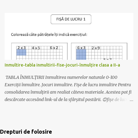
ciocolată mică, care va fi așezată pe suport. Modelele folosite pot fi
descărcate de AICI . Clasa are câteva planșe pentru decor despre
istorie, geografie și motivaționale. (Idei preluate) Să avem un an
școlar liniștit!☺️ Mult succes! Ilona
Inmultire-tabla inmultirii-fise-jocuri-înmulțire clasa a II-a
TABLA ÎNMULȚIRII Inmultirea numerelor naturale 0-100
Exerciții înmultire. Jocuri inmultire. Fișe de lucru inmultire Pentru
consolidarea înmulțirii am realiat câteva materiale. Acestea pot fi
descărcate accesând link-ul de la sfârșitul postării. 😊fișe de lucru
pentru înțelegerea înmultirii 😊Exersarea înmulțirii - după codul
culorilor 😊Exersarea înmultirii și a limbajului matematic- pliante
cu inmultirea 😊motivarea elevilor pentru învățare - pașaportul
înmulțirii Mai multe despre pasaport aici:
Drepturi de folosire
https://www.aventurilascoala.ro/2019/08/tinutul-vrajit-al-