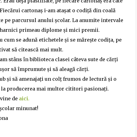
. Erau deja plastifiate, pe fiecare cartonaș era câte
 Fiecărui cartonaș i-am atașat o codiță din coală
ite pe parcursul anului școlar. La anumite intervale
ai harnici primeau diplome și mici premii.
u cum se adună etichetele și se mărește codița, pe
tivat să citească mai mult.
am stâns în biblioteca clasei câteva sute de cărți
 ușor să împrumute și să aleagă cărți.
ub și să amenajați un colț frumos de lectură și o
at la producerea mai multor cititori pasionați.
 vine de
aici.
 școlar minunat!
lona