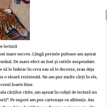
de lectură
avut mare succes. Lângă pernele pufoase am așezat
demână. De mare efect au fost și cutiile suspendate.
ie să le îmbrac în ceva sau să le decorez, erau deja
s o sfoară rezistentă. Nu am pus multe cărți în ele,
corul foarte bine.
ala cărților citite, am așezat în colțul de lectură un
torii”. Pe suport am pus cartonașe cu albinuțe. Am