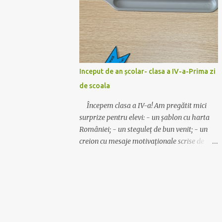
😊Exersarea înmulțirii - după codul
culorilor 😊Exersarea înmultirii și a
limbajului matematic- pliante cu inmultirea
😊motivarea elevilor pentru învățare -
pașaportul înmulțirii Mai multe despre
pasaport aici:
Inceput de an școlar- clasa a IV-a-Prima zi
https://www.aventurilascoala.ro/2019/08/ti
de scoala
nutul-vrajit-al-inmultirii-si.html 😊jocuri cu
tabla inmultirii Găsești fișele, jocurile,
Începem clasa a IV-a! Am pregătit mici
pasaportul, etc aici: inmultire-fise-jocuri -
surprize pentru elevi: - un șablon cu harta
descarca 😊Alte idei despre înmultire: joc-eu
României; - un steguleț de bun venit; - un
am-cine are bradul impodobit-clasa a III-a
creion cu mesaje motivaționale scrise de
joc-ghiceste cine sunt decor-inmultiri de
mine cu markerul; - un suport vesel, cu un
toamna joc-trenuletul matematic Noi
mesaj drăguț, văzut pe un site străin; - o
jucăm și ”Autobuzul”, ”Lovește musca”,
ciocolată mică, care va fi așezată pe suport.
”Scărița”, ”Spune primul!-cu...
Modelele folosite pot fi descărcate de AICI .
Clasa are câteva planșe pentru decor despre
istorie, geografie și motivaționale. (Idei