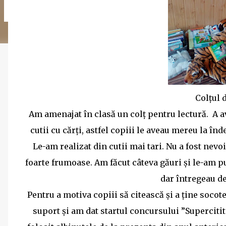
Colțul 
Am amenajat în clasă un colț pentru lectură. A 
cutii cu cărți, astfel copiii le aveau mereu la în
Le-am realizat din cutii mai tari. Nu a fost nevo
foarte frumoase. Am făcut câteva găuri și le-am pu
dar întregeau de
Pentru a motiva copiii să citească și a ține socote
suport și am dat startul concursului ”Superciti