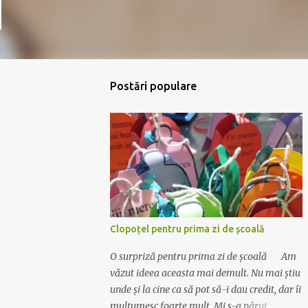
Postări populare
Clopoțel pentru prima zi de școală
O surpriză pentru prima zi de școală Am
văzut ideea aceasta mai demult. Nu mai știu
unde și la cine ca să pot să-i dau credit, dar îi
mulțumesc foarte mult. Mi s-a părut