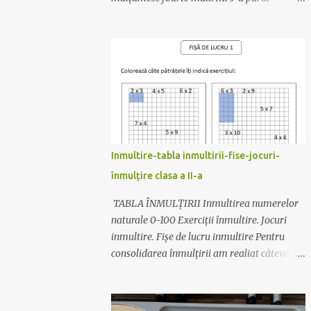
potrivită pentru un început de an școlar,
clopoțelul cheamă copiii în clase.
Fotografia este veche, dar materialul este
actualizat cu data de anul acesta. Se
realizează foarte ușor: Materiale necesare :
carton colorat, bomboane ambalate (cel mai
bine se așază cele care au un singur ”moț” la
ambalaj), sfoară, lipici sau capsator. 😊Se
printează pe carton colorat, dintr-un carton
Inmultire-tabla inmultirii-fise-jocuri-
ies 2 clopoței. 😊Se îndoaie pe linia trasată.
înmulțire clasa a II-a
😊Se decupează clopoțelul (cu foaia îndoită).
😊Se leagă sfoară de bombonele și apoi de
TABLA ÎNMULȚIRII Inmultirea numerelor
mânerul clopoțelului. Bomboana trebuie să
naturale 0-100 Exerciții înmultire. Jocuri
fie în interior. 😊Se capsează aripioarele.
inmultire. Fișe de lucru inmultire Pentru
Simplu și drăguț! Descarcă materialul
consolidarea înmulțirii am realiat câteva
actualizat de AICI. Mult succes! Ilona
materiale. Acestea pot fi descărcate
accesând link-ul de la sfârșitul postării. 😊
fișe de lucru pentru înțelegerea înmultirii