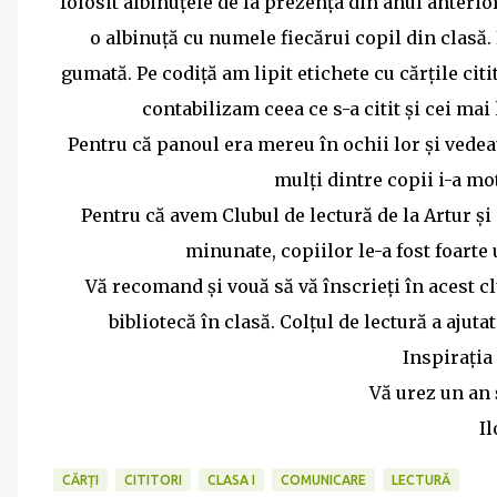
folosit albinuțele de la prezența din anul anterior
o albinuță cu numele fiecărui copil din clasă.
gumată. Pe codiță am lipit etichete cu cărțile cit
contabilizam ceea ce s-a citit și cei m
Pentru că panoul era mereu în ochii lor și vedea
mulți dintre copii i-a mo
Pentru că avem Clubul de lectură de la Artur și 
minunate, copiilor le-a fost foarte
Vă recomand și vouă să vă înscrieți în acest cl
bibliotecă în clasă. Colțul de lectură a ajut
Inspirația
Vă urez un an
I
CĂRȚI
CITITORI
CLASA I
COMUNICARE
LECTURĂ