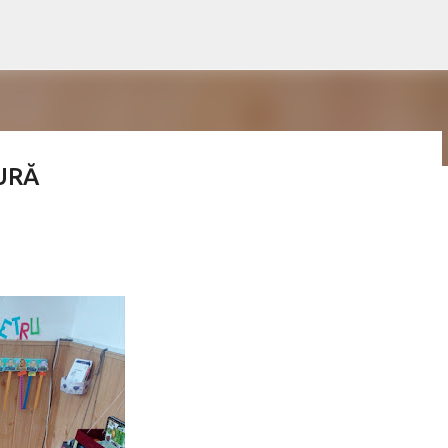
Treceți la conținutul principal
URĂ
din manualul digital:
rie/Uy5DLiBBUlQgS0xFVFQg/#book/u02-60-61 💥Lecția pe
ra 💥Lecție Livresq:
Schita lectiei:: https://www.didactic.ro/materiale-
 wordwall: quiz etichete Mult succes! Ilona