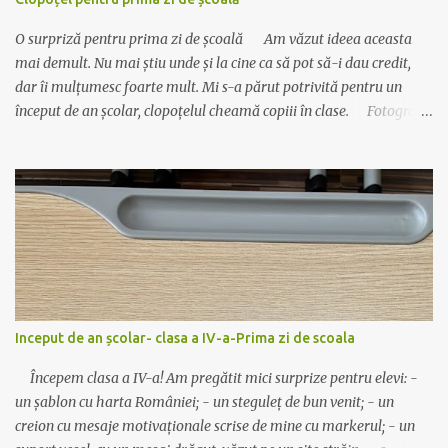
O surpriză pentru prima zi de școală Am văzut ideea aceasta
mai demult. Nu mai știu unde și la cine ca să pot să-i dau credit,
dar îi mulțumesc foarte mult. Mi s-a părut potrivită pentru un
început de an școlar, clopoțelul cheamă copiii în clase. Fotografia
este veche, dar materialul este actualizat cu data de anul acesta.
Se realizează foarte ușor: Materiale necesare : carton colorat,
bomboane ambalate (cel mai bine se așază cele care au un singur
”moț” la ambalaj), sfoară, lipici sau capsator. 😊Se printează pe
carton colorat, dintr-un carton ies 2 clopoței. 😊Se îndoaie pe linia
trasată. 😊Se decupează clopoțelul (cu foaia îndoită). 😊Se leagă
sfoară de bombonele și apoi de mânerul clopoțelului. Bomboana
trebuie să fie în interior. 😊Se capsează aripioarele. Simplu și
drăguț! Descarcă materialul actualizat de AICI. Mult succes!
Inceput de an școlar- clasa a IV-a-Prima zi de scoala
Ilona
Începem clasa a IV-a! Am pregătit mici surprize pentru elevi: -
un șablon cu harta României; - un steguleț de bun venit; - un
creion cu mesaje motivaționale scrise de mine cu markerul; - un