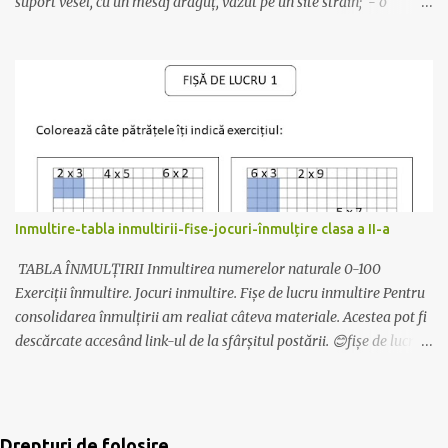
suport vesel, cu un mesaj drăguț, văzut pe un site străin; - o
ciocolată mică, care va fi așezată pe suport. Modelele folosite pot fi
descărcate de AICI . Clasa are câteva planșe pentru decor despre
istorie, geografie și motivaționale. (Idei preluate) Să avem un an
școlar liniștit!☺️ Mult succes! Ilona
Inmultire-tabla inmultirii-fise-jocuri-înmulțire clasa a II-a
TABLA ÎNMULȚIRII Inmultirea numerelor naturale 0-100
Exerciții înmultire. Jocuri inmultire. Fișe de lucru inmultire Pentru
consolidarea înmulțirii am realiat câteva materiale. Acestea pot fi
descărcate accesând link-ul de la sfârșitul postării. 😊fișe de lucru
pentru înțelegerea înmultirii 😊Exersarea înmulțirii - după codul
culorilor 😊Exersarea înmultirii și a limbajului matematic- pliante
cu inmultirea 😊motivarea elevilor pentru învățare - pașaportul
înmulțirii Mai multe despre pasaport aici:
Drepturi de folosire