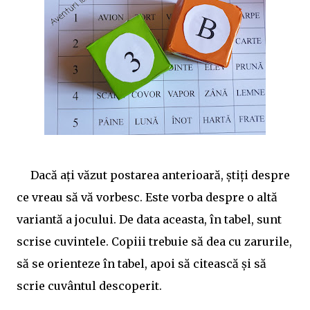
398/ 💥Schita lectiei:: https://www.didactic.ro/materiale-
didactice/iancu-de-hunedoara-schita-lectiei-2 💥Jocuri
pe wordwall: quiz etichete Mult succes! Ilona
Dacă ați văzut postarea anterioară, știți despre
ce vreau să vă vorbesc. Este vorba despre o altă
variantă a jocului. De data aceasta, în tabel, sunt
scrise cuvintele. Copiii trebuie să dea cu zarurile,
să se orienteze în tabel, apoi să citească și să
scrie cuvântul descoperit.