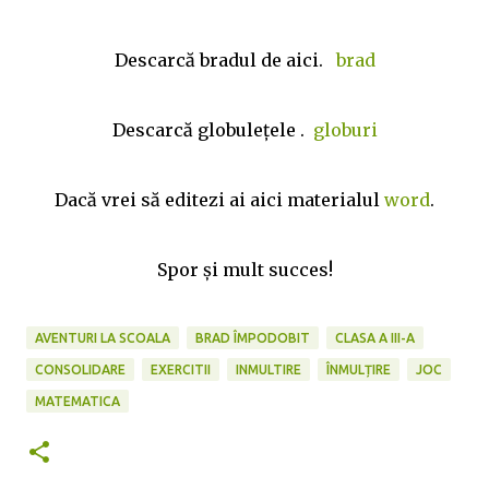
Descarcă bradul de aici.
brad
Descarcă globuleţele .
globuri
Dacă vrei să editezi ai aici materialul
word
.
Spor și mult succes!
AVENTURI LA SCOALA
BRAD ÎMPODOBIT
CLASA A III-A
CONSOLIDARE
EXERCITII
INMULTIRE
ÎNMULȚIRE
JOC
MATEMATICA