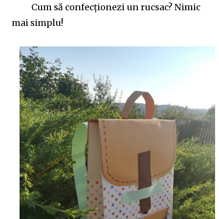
398/ 💥Schita lectiei:: https://www.didactic.ro/materiale-
Cum să confecţionezi un rucsac? Nimic
didactice/iancu-de-hunedoara-schita-lectiei-2 💥Jocuri
mai simplu!
pe wordwall: quiz etichete Mult succes! Ilona