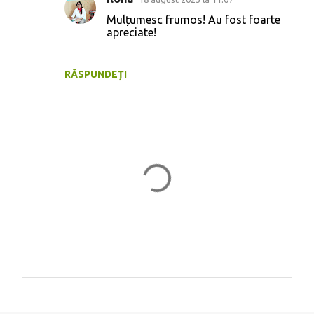
Mulțumesc frumos! Au fost foarte
apreciate!
RĂSPUNDEȚI
T
r