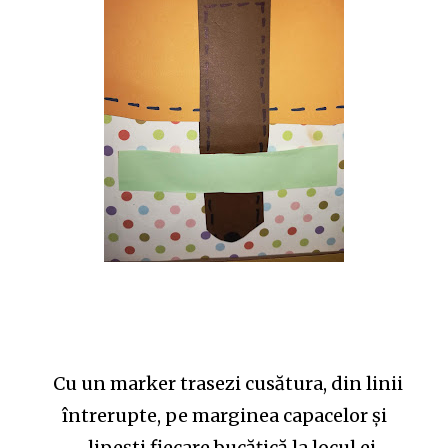
Cu un marker trasezi cusătura, din linii
întrerupte, pe marginea capacelor şi
......lipeşti fiecare bucăţică la locul ei.