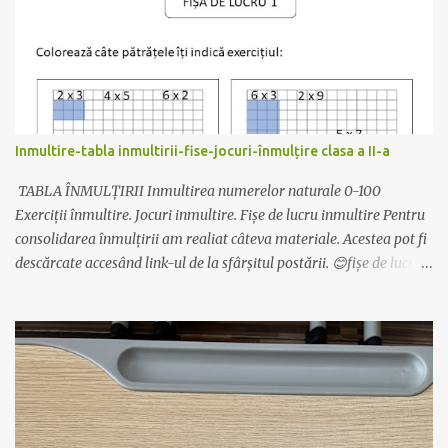
”moț” la ambalaj), sfoară, lipici sau capsator. 😊Se printează pe
carton colorat, dintr-un carton ies 2 clopoței. 😊Se îndoaie pe linia
trasată. 😊Se decupează clopoțelul (cu foaia îndoită). 😊Se leagă
sfoară de bombonele și apoi de mânerul clopoțelului. Bomboana
trebuie să fie în interior. 😊Se capsează aripioarele. Simplu și
drăguț! Descarcă materialul actualizat de AICI. Mult succes!
Inmultire-tabla inmultirii-fise-jocuri-înmulțire clasa a II-a
Ilona
TABLA ÎNMULȚIRII Inmultirea numerelor naturale 0-100
Exerciții înmultire. Jocuri inmultire. Fișe de lucru inmultire Pentru
consolidarea înmulțirii am realiat câteva materiale. Acestea pot fi
descărcate accesând link-ul de la sfârșitul postării. 😊fișe de lucru
pentru înțelegerea înmultirii 😊Exersarea înmulțirii - după codul
culorilor 😊Exersarea înmultirii și a limbajului matematic- pliante
cu inmultirea 😊motivarea elevilor pentru învățare - pașaportul
înmulțirii Mai multe despre pasaport aici:
https://www.aventurilascoala.ro/2019/08/tinutul-vrajit-al-
inmultirii-si.html 😊jocuri cu tabla inmultirii Găsești fișele,
jocurile, pasaportul, etc aici: inmultire-fise-jocuri -descarca 😊