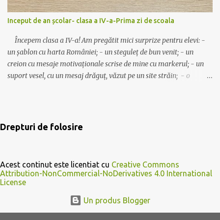
Alte idei despre înmultire: joc-eu am-cine are bradul impodobit-
clasa a III-a joc-ghiceste cine sunt decor-inmultiri de toamna joc-
Inceput de an școlar- clasa a IV-a-Prima zi de scoala
trenuletul matematic Noi jucăm și ”Autobuzul”, ”Lovește
musca”, ”Scărița”, ”Spune primul!-cu...
Începem clasa a IV-a! Am pregătit mici surprize pentru elevi: -
un șablon cu harta României; - un steguleț de bun venit; - un
creion cu mesaje motivaționale scrise de mine cu markerul; - un
suport vesel, cu un mesaj drăguț, văzut pe un site străin; - o
ciocolată mică, care va fi așezată pe suport. Modelele folosite pot fi
descărcate de AICI . Clasa are câteva planșe pentru decor despre
istorie, geografie și motivaționale. (Idei preluate) Să avem un an
școlar liniștit!☺️ Mult succes! Ilona
Drepturi de folosire
Acest continut este licentiat cu
Creative Commons
Attribution-NonCommercial-NoDerivatives 4.0 International
License
Un produs Blogger