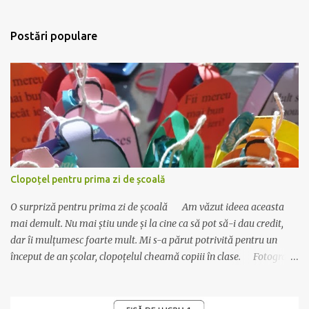
i
m
i
Postări populare
t
e
ț
i
u
n
c
o
m
e
n
Clopoțel pentru prima zi de școală
t
a
O surpriză pentru prima zi de școală Am văzut ideea aceasta
r
i
mai demult. Nu mai știu unde și la cine ca să pot să-i dau credit,
u
dar îi mulțumesc foarte mult. Mi s-a părut potrivită pentru un
început de an școlar, clopoțelul cheamă copiii în clase. Fotografia
este veche, dar materialul este actualizat cu data de anul acesta.
Se realizează foarte ușor: Materiale necesare : carton colorat,
bomboane ambalate (cel mai bine se așază cele care au un singur