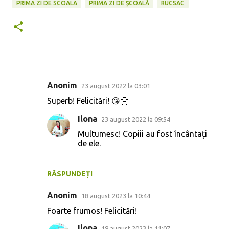
PRIMA ZI DE SCOALA
PRIMA ZI DE ȘCOALĂ
RUCSAC
Anonim
23 august 2022 la 03:01
C
Superb! Felicitări! 😘🤗
o
Ilona
m
23 august 2022 la 09:54
Multumesc! Copiii au fost încântați
e
de ele.
n
t
RĂSPUNDEȚI
a
r
Anonim
18 august 2023 la 10:44
i
Foarte frumos! Felicitări!
i
Ilona
18 august 2023 la 11:07