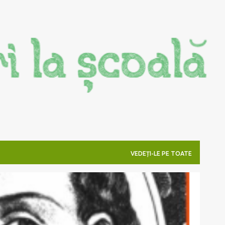
Treceți la conținutul principal
VEDEȚI-LE PE TOATE