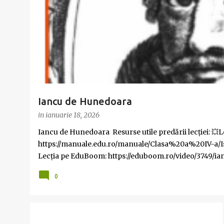
t
ă
r
i
Iancu de Hunedoara
in
ianuarie 18, 2026
Iancu de Hunedoara Resurse utile predării lecției: 💥L
https://manuale.edu.ro/manuale/Clasa%20a%20IV-a
Lecția pe EduBoom: https://eduboom.ro/video/3749/ia
https://view.livresq.com/view/60302bcca08ebe00071d139
0
https://www.didactic.ro/materiale-didactice/iancu-de
etichete Mult succes! Ilona
CLASA A IV-A
COMUNITATEA LOCALA