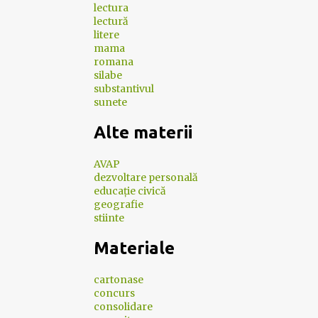
lectura
lectură
litere
mama
romana
silabe
substantivul
sunete
Alte materii
AVAP
dezvoltare personală
educație civică
geografie
stiinte
Materiale
cartonase
concurs
consolidare