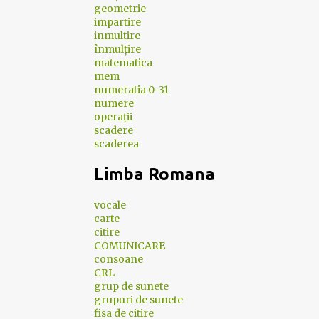
geometrie
impartire
inmultire
înmulțire
matematica
mem
numeratia 0-31
numere
operații
scadere
scaderea
Limba Romana
vocale
carte
citire
COMUNICARE
consoane
CRL
grup de sunete
grupuri de sunete
fisa de citire