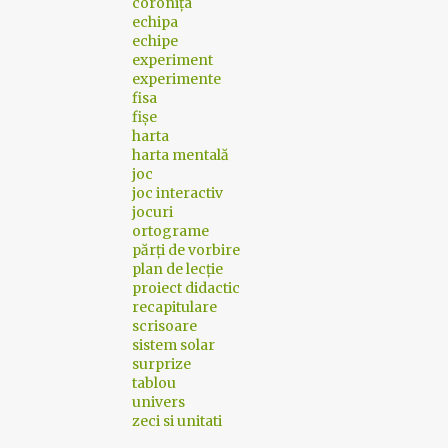
coronița
echipa
echipe
experiment
experimente
fisa
fișe
harta
harta mentală
joc
joc interactiv
jocuri
ortograme
părți de vorbire
plan de lecție
proiect didactic
recapitulare
scrisoare
sistem solar
surprize
tablou
univers
zeci si unitati