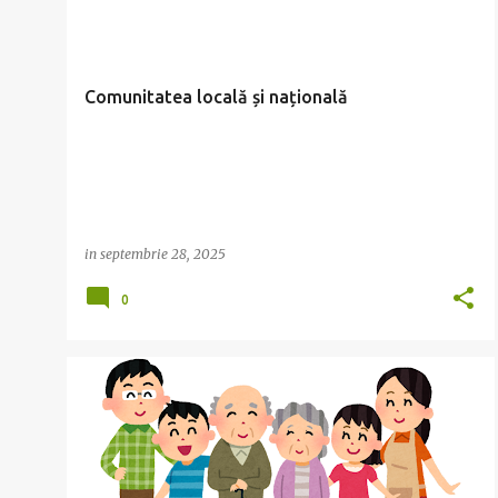
COMUNITATEA NATIONALA
ISTORIE
+
Comunitatea locală și națională
in
septembrie 28, 2025
0
ARBORELE GENEALOGIC
BLAZON
CLASA A IV-A
FAMILIA
ISTORIE
+