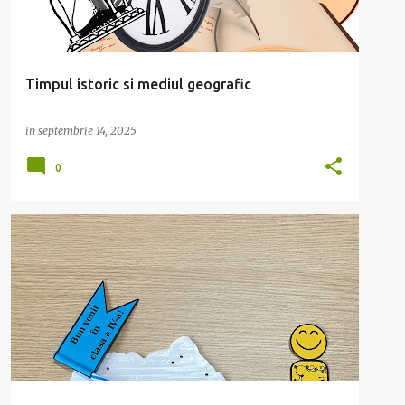
Timpul istoric si mediul geografic
in
septembrie 14, 2025
0
CLASA A IV-A
PRIMA ZI
PRIMA ZI DE SCOALA
+
SURPRIZE