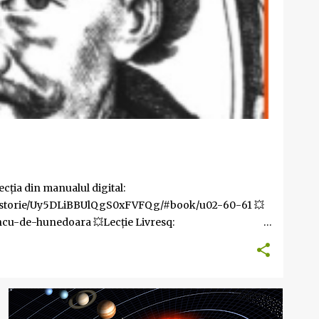
ecția din manualul digital:
/Istorie/Uy5DLiBBUlQgS0xFVFQg/#book/u02-60-61 💥
ncu-de-hunedoara 💥Lecție Livresq:
8/ 💥Schita lectiei::
-hunedoara-schita-lectiei-2 💥Jocuri pe wordwall: quiz
PLANETE
PLANETELE
SISTEMUL SOLAR
UNIVERSUL