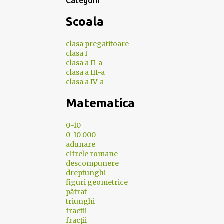
Categorii
Scoala
clasa pregatitoare
clasa I
clasa a II-a
clasa a III-a
clasa a IV-a
Matematica
0-10
0-10 000
adunare
cifrele romane
descompunere
dreptunghi
figuri geometrice
pătrat
triunghi
fractii
fracții