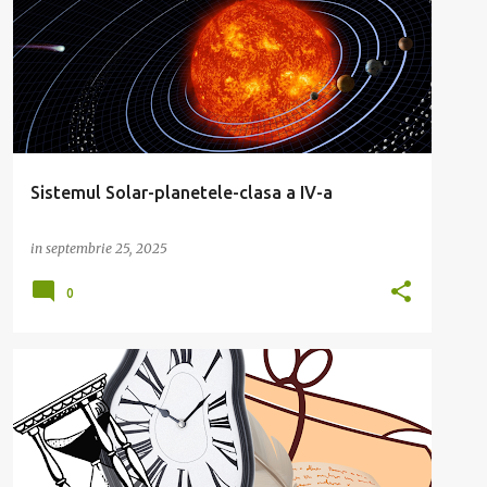
Sistemul Solar-planetele-clasa a IV-a
in
septembrie 25, 2025
0
ISTORIE
MEDIUL GEOGRAFIC
TIMPUL ISTORIC