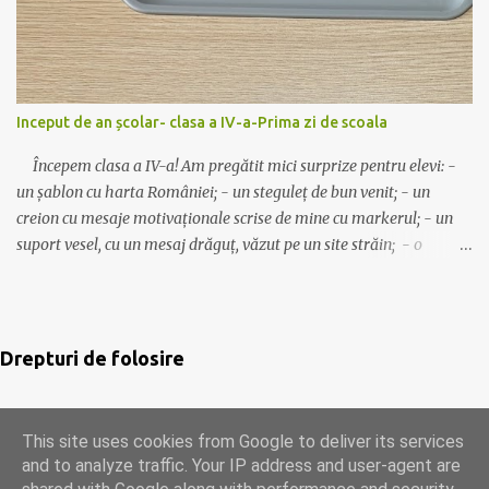
https://www.aventurilascoala.ro/2019/08/tinutul-vrajit-al-
inmultirii-si.html 😊jocuri cu tabla inmultirii Găsești fișele,
jocurile, pasaportul, etc aici: inmultire-fise-jocuri -descarca 😊
Alte idei despre înmultire: joc-eu am-cine are bradul impodobit-
clasa a III-a joc-ghiceste cine sunt decor-inmultiri de toamna joc-
Inceput de an școlar- clasa a IV-a-Prima zi de scoala
trenuletul matematic Noi jucăm și ”Autobuzul”, ”Lovește
musca”, ”Scărița”, ”Spune primul!-cu...
Începem clasa a IV-a! Am pregătit mici surprize pentru elevi: -
un șablon cu harta României; - un steguleț de bun venit; - un
creion cu mesaje motivaționale scrise de mine cu markerul; - un
suport vesel, cu un mesaj drăguț, văzut pe un site străin; - o
ciocolată mică, care va fi așezată pe suport. Modelele folosite pot fi
descărcate de AICI . Clasa are câteva planșe pentru decor despre
istorie, geografie și motivaționale. (Idei preluate) Să avem un an
școlar liniștit!☺️ Mult succes! Ilona
Drepturi de folosire
This site uses cookies from Google to deliver its services
Acest continut este licentiat cu
Creative Commons
Attribution-NonCommercial-NoDerivatives 4.0 International
and to analyze traffic. Your IP address and user-agent are
License