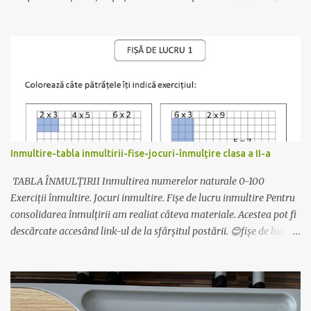
este veche, dar materialul este actualizat cu data de anul acesta.
Se realizează foarte ușor: Materiale necesare : carton colorat,
bomboane ambalate (cel mai bine se așază cele care au un singur
”moț” la ambalaj), sfoară, lipici sau capsator. 😊Se printează pe
carton colorat, dintr-un carton ies 2 clopoței. 😊Se îndoaie pe linia
trasată. 😊Se decupează clopoțelul (cu foaia îndoită). 😊Se leagă
sfoară de bombonele și apoi de mânerul clopoțelului. Bomboana
trebuie să fie în interior. 😊Se capsează aripioarele. Simplu și
drăguț! Descarcă materialul actualizat de AICI. Mult succes!
Inmultire-tabla inmultirii-fise-jocuri-înmulțire clasa a II-a
Ilona
TABLA ÎNMULȚIRII Inmultirea numerelor naturale 0-100
Exerciții înmultire. Jocuri inmultire. Fișe de lucru inmultire Pentru
consolidarea înmulțirii am realiat câteva materiale. Acestea pot fi
descărcate accesând link-ul de la sfârșitul postării. 😊fișe de lucru
pentru înțelegerea înmultirii 😊Exersarea înmulțirii - după codul
culorilor 😊Exersarea înmultirii și a limbajului matematic- pliante
cu inmultirea 😊motivarea elevilor pentru învățare - pașaportul
înmulțirii Mai multe despre pasaport aici: