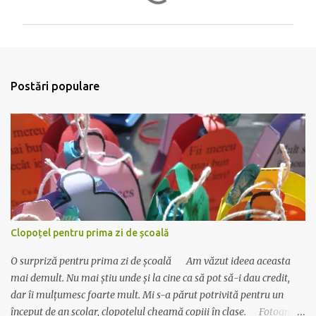
o
m
e
n
t
Postări populare
a
r
i
i
Clopoțel pentru prima zi de școală
O surpriză pentru prima zi de școală Am văzut ideea aceasta
mai demult. Nu mai știu unde și la cine ca să pot să-i dau credit,
dar îi mulțumesc foarte mult. Mi s-a părut potrivită pentru un
început de an școlar, clopoțelul cheamă copiii în clase. Fotografia