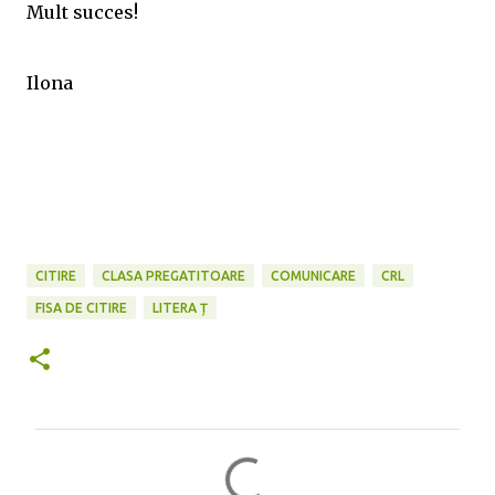
Mult succes!
Ilona
CITIRE
CLASA PREGATITOARE
COMUNICARE
CRL
FISA DE CITIRE
LITERA Ț
C